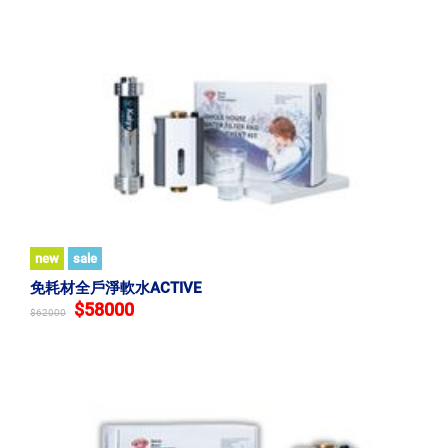
看，鋅基是最大的細分市場，份額約為17%。而從應用來
看，最大的應用是儲氣庫，佔比約61%。
Global Info Research報告包括金屬有機框架（MOF）產業鏈
發展概況、儲氣（鋅基、銅基）、吸附分離（鋅基、銅基）
市場現狀以及已開發國家和發展中國家市場的重點企業，分
析了金屬有機框架材料（MOF）的尖端技術、專利、熱點應
用和市場趨勢。
從區域來看，報告分析了關鍵地區的金屬有機框架（MOF）
市場。在政府措施和消費者意識不斷提高的推動下，北美和
歐洲正經歷穩定成長。亞太地區，特別是中國，憑藉強勁的
new
sale
內需、支持性政策和強大的製造基礎，引領全球金屬有機框
免耗材全戶淨軟水ACTIVE
架（MOF）市場。
$58000
$62000