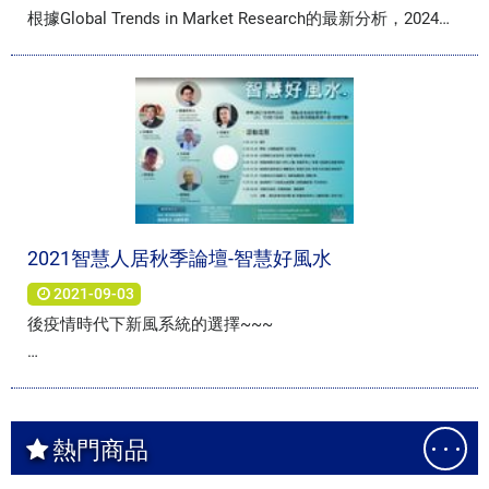
根據Global Trends in Market Research的最新分析，2024年
全球金屬有機框架（MOF）市場規模為3.621億美元，預計到
2032年調整後規模將達到13.004億美元，回顧期內複合年增
長率為20.0%。
金屬有機框架（MOF）也稱為多孔配位聚合物（PCP）或配
位網絡是結晶材料，可以很容易地由金屬離子或金屬簇與有
機配體自組裝。它們表現出永久的孔隙度、巨大的內表面積
和巨大的結構多樣性，因此具有廣泛的應用，包括氣體捕獲
和儲存、分子分離、離子交換、藥物輸送、感測、催化、發
2021智慧人居秋季論壇-智慧好風水
光。金屬有機框架（MOF）（通常）是晶體材料，具有奈米
尺寸的空腔，並具有可透過官能基裝飾的大內表面積（>
2021-09-03
7000 m2/g）。MOF 由分子構件模組化合成：有機連接分子
後疫情時代下新風系統的選擇~~~
和無機節點。由於 (i) 豐富的相容分子構件，(ii) 構件組裝的
多種拓撲結構，以及 (iii) 合成後的可修改性，可能的 MOF
時間:2021/09/25(六) 13:00-16:00
結構的數量實際上是無限的。
金屬有機框架 (MOF) 的全球主要參與者包括巴斯夫、
地點:台北設計建材中心
熱門商品
MOFapps 和 Strem Chemicals。前三名玩家的份額約為
(台北市內湖區新湖一路185號7樓)
97%。歐洲是最大的生產地區，市佔率超過95%。從產品來