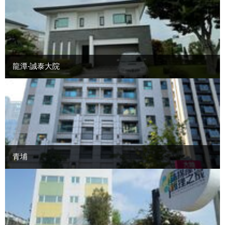
龍潭-誠泰大院
青埔