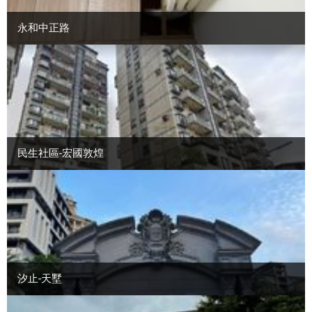
永和中正路
民生社區-宏國敦煌
汐止-天墅