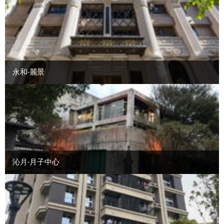
永和-麗景
沁月-月子中心