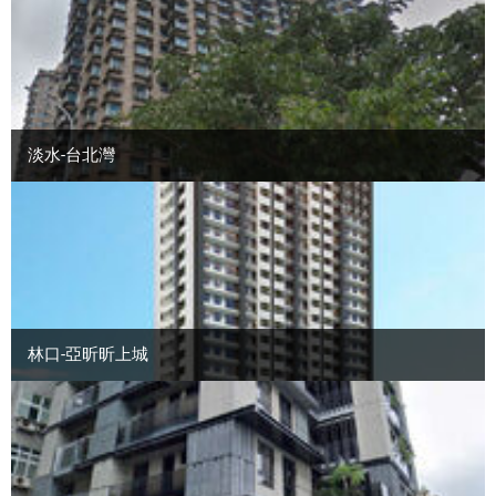
淡水-台北灣
林口-亞昕昕上城