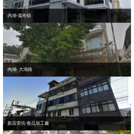
內湖-溫布頓
內湖- 大湖路
新店安坑-食品加工廠