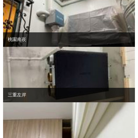
桃園南崁
三重左岸