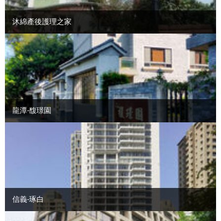
沐綿產後護理之家
龍潭-馥璟園
信義-琢白