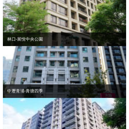
林口-展悅中央公園
中壢青埔-青塘四季