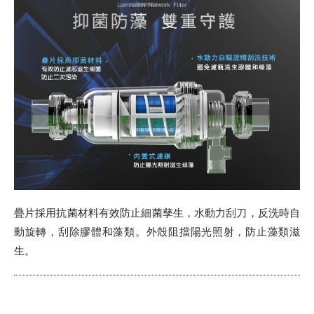
疊片採用抗菌材料有效防止細菌孳生，水動力刮刀，反洗時自
動旋轉，刮除膠體和藻類。外殼阻擋陽光照射，防止藻類滋
生。