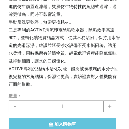
進的仿生前置過濾器，雙層仿生物特性的魚鰓式過濾，過
濾更徹底，同時不影響流量。
手動反洗更乾淨，無需更換耗材。
二是專利的ACTIVE渦流靜電除垢軟水器，除垢效率高達
90%，並轉化礦物質結晶方式，使其不易沾附，保持用水管
道的光滑潔淨，維護並延長涉水設備不受水垢附著。讓用
水柔滑，同時保留有益礦物質。靜電處理過程能降低氯味
及抑制細菌，讓水的口感優化。
ACTIVE專利的結構水活化功能，能將被氯破壞的水分子回
復完整的六角結構，保濕性更高，實驗證實對人體機能有
正面的幫助。
數量：
-
+
加入購物車