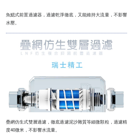
魚鰓式前置過濾器，過濾乾淨徹底，又能維持大流量，不影響
水壓。
疊網仿生式雙層過濾，徹底過濾泥沙雜質等細微顆粒，過濾精
度40微米，不影響水流量。