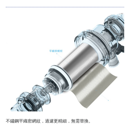
不鏽鋼平織密網紋，過濾更精細，無需替換。