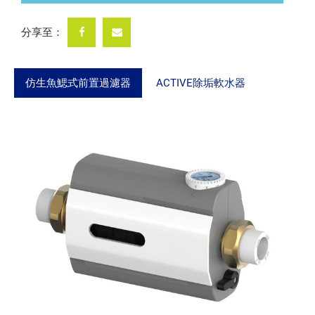
分享至：
仿生魚鰓式前置過濾器
ACTIVE除垢軟水器