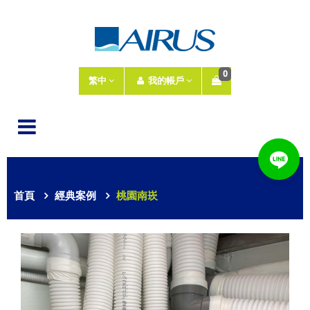
0
繁中
我的帳戶
首頁
經典案例
桃園南崁